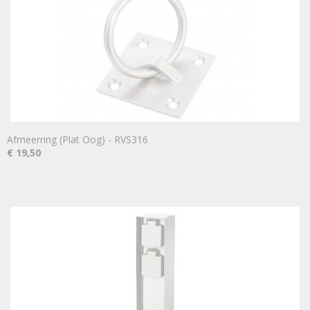
Afmeerring (Plat Oog) - RVS316
€ 19,50