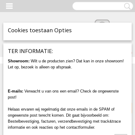
Cookies toestaan Opties
Inloggen
Registreren
UW WINKELWAGEN
TER INFORMATIE:
Geen producten
(0)
Showroom:
Wilt u de producten zien? Dat kan in onze showroom!
Let op, bezoek is alleen op afspraak.
Home
>
Accessoires
>
Bolder ZWART - 60mm - RVS316
EXCLUSIEF!
E-mails:
Verwacht u van ons een email? Check de ongewenste
post!
Helaas ervaren wij regelmatig dat onze emails in de SPAM of
ongewenste post terecht komen. Dit gaat bijvoorbeeld om:
Bestelbevestiging, facturen, verzendbevestiging met track&trace
informatie en ook reacties op het contactformulier.