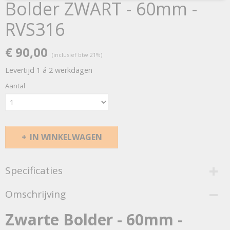
Bolder ZWART - 60mm -
RVS316
€ 90,00
(inclusief btw 21%)
Levertijd 1 á 2 werkdagen
Aantal
IN WINKELWAGEN
Specificaties
Bruto gewicht
Omschrijving
0,50 Kg
Zwarte Bolder - 60mm -