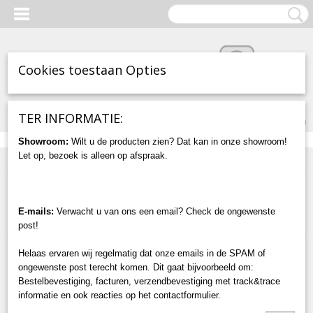
Cookies toestaan Opties
Inloggen
Registreren
UW WINKELWAGEN
TER INFORMATIE:
Geen producten
(0)
Showroom:
Wilt u de producten zien? Dat kan in onze showroom!
Let op, bezoek is alleen op afspraak.
Home
>
Uitverkoop / Nieuw
Sorteer op:
E-mails:
Verwacht u van ons een email? Check de ongewenste
post!
Helaas ervaren wij regelmatig dat onze emails in de SPAM of
ongewenste post terecht komen. Dit gaat bijvoorbeeld om:
NIEUW!
Bestelbevestiging, facturen, verzendbevestiging met track&trace
informatie en ook reacties op het contactformulier.