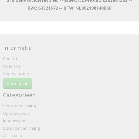
STEIGERVERLICHTING.NL -- BANK: NL94 RABO 0303861533 --
KVK: 63321572 -- BTW: NL002198140B60
Informatie
Contact
Over ons
Voorwaarden
Herroeping
Categorieën
Steigerverlichting
Opbouwspots
Inbouwspots
Staande Verlichting
Accessoires