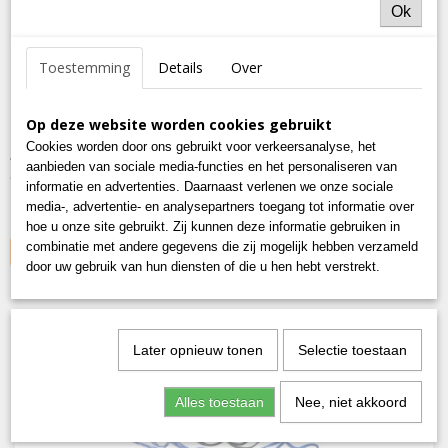
Ok
Toestemming
Details
Over
Op deze website worden cookies gebruikt
Cookies worden door ons gebruikt voor verkeersanalyse, het
Afmeerring - Ruit - Mastoog RVS304
aanbieden van sociale media-functies en het personaliseren van
Afmeerring - Ruit - Mastoog RVS304 RVS ruit oogplaat…
informatie en advertenties. Daarnaast verlenen we onze sociale
€ 12,50
media-, advertentie- en analysepartners toegang tot informatie over
hoe u onze site gebruikt. Zij kunnen deze informatie gebruiken in
combinatie met andere gegevens die zij mogelijk hebben verzameld
IN WINKELWAGEN
door uw gebruik van hun diensten of die u hen hebt verstrekt.
NIEUW!
Later opnieuw tonen
Selectie toestaan
Alles toestaan
Nee, niet akkoord