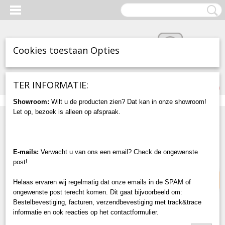
Cookies toestaan Opties
Inloggen
Registreren
UW WINKELWAGEN
TER INFORMATIE:
Geen producten
(0)
Showroom:
Wilt u de producten zien? Dat kan in onze showroom!
Let op, bezoek is alleen op afspraak.
Home
>
Accessoires
>
Flexibele Landvast - Flex Rope
NIEUW!
E-mails:
Verwacht u van ons een email? Check de ongewenste
post!
Helaas ervaren wij regelmatig dat onze emails in de SPAM of
ongewenste post terecht komen. Dit gaat bijvoorbeeld om:
Bestelbevestiging, facturen, verzendbevestiging met track&trace
informatie en ook reacties op het contactformulier.