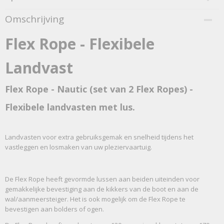
Bruto gewicht
Omschrijving
0,20 Kg
Afmetingen (l,b,h)
Flex Rope - Flexibele
120 x 2,50 x 0 cm
Landvast
Flex Rope - Nautic (set van 2 Flex Ropes) -
Flexibele landvasten met lus.
Landvasten voor extra gebruiksgemak en snelheid tijdens het
vastleggen en losmaken van uw pleziervaartuig.
De Flex Rope heeft gevormde lussen aan beiden uiteinden voor
gemakkelijke bevestiging aan de kikkers van de boot en aan de
wal/aanmeersteiger. Het is ook mogelijk om de Flex Rope te
bevestigen aan bolders of ogen.