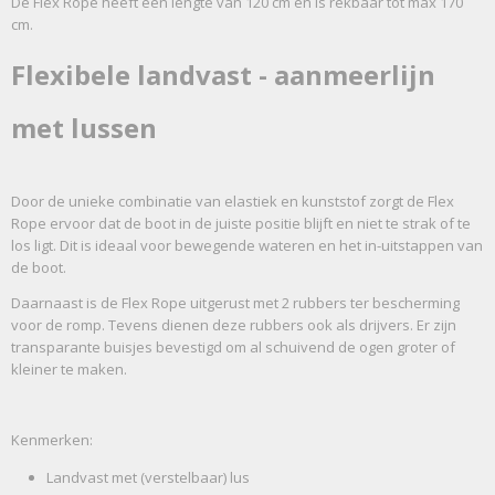
De Flex Rope heeft een lengte van 120 cm en is rekbaar tot max 170
cm.
Flexibele landvast - aanmeerlijn
met lussen
Door de unieke combinatie van elastiek en kunststof zorgt de Flex
Rope ervoor dat de boot in de juiste positie blijft en niet te strak of te
los ligt. Dit is ideaal voor bewegende wateren en het in-uitstappen van
de boot.
Daarnaast is de Flex Rope uitgerust met 2 rubbers ter bescherming
voor de romp. Tevens dienen deze rubbers ook als drijvers. Er zijn
transparante buisjes bevestigd om al schuivend de ogen groter of
kleiner te maken.
Kenmerken:
Landvast met (verstelbaar) lus