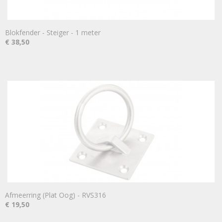
Blokfender - Steiger - 1 meter
€ 38,50
Afmeerring (Plat Oog) - RVS316
€ 19,50