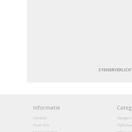
STEIGERVERLICHT
Informatie
Categ
Contact
Steigerv
Over ons
Opbouw