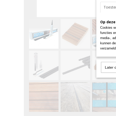
Toest
Op deze
Cookies wo
functies e
media-, ad
kunnen dez
verzameld 
Later 