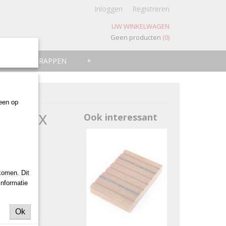
Inloggen
Registreren
UW WINKELWAGEN
Geen producten
(0)
ZWEMTRAPPEN
+
leen op
et 28 x
Ook interessant
komen. Dit
informatie
Ok