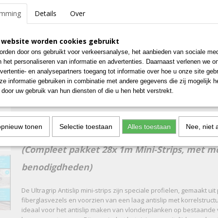
emming
Details
Over
IN WINKELWAGEN
 website worden cookies gebruikt
Specificaties
rden door ons gebruikt voor verkeersanalyse, het aanbieden van sociale med
n het personaliseren van informatie en advertenties. Daarnaast verlenen we o
Bruto gewicht
1,50 Kg
Omschrijving
vertentie- en analysepartners toegang tot informatie over hoe u onze site gebru
Afmetingen (l,b,h)
100 x 15 x 10 cm
e informatie gebruiken in combinatie met andere gegevens die zij mogelijk 
Anti-Slip Strips (DIY pakket
door uw gebruik van hun diensten of die u hen hebt verstrekt.
opnieuw tonen
Selectie toestaan
Alles toestaan
Nee, niet 
Antislip oplossing voor vlonderplanken
(Compleet pakket 28x 1m Mini-Strips, met 
benodigdheden)
De Ultragrip Antislip mini-strips zijn speciale profielen, gemaakt ui
fiberglasvezels en voorzien van een laag antislip met korrelstructu
ideaal voor het antislip maken van vlonderplanken op bestaande v