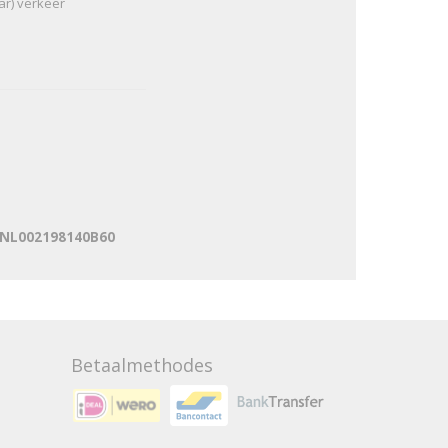
ar) verkeer
: NL002198140B60
Betaalmethodes