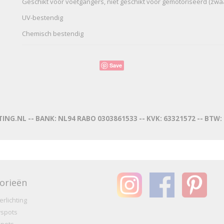
Geschikt voor voetgangers, niet geschikt voor gemotoriseerd (zwa
UV-bestendig
Chemisch bestendig
Save
ING.NL -- BANK: NL94 RABO 0303861533 -- KVK: 63321572 -- BTW
orieën
erlichting
spots