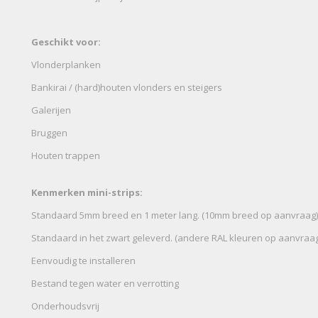
Geschikt voor:
Vlonderplanken
Bankirai / (hard)houten vlonders en steigers
Galerijen
Bruggen
Houten trappen
Kenmerken mini-strips:
Standaard 5mm breed en 1 meter lang. (10mm breed op aanvraag)
Standaard in het zwart geleverd. (andere RAL kleuren op aanvraag
Eenvoudig te installeren
Bestand tegen water en verrotting
Onderhoudsvrij