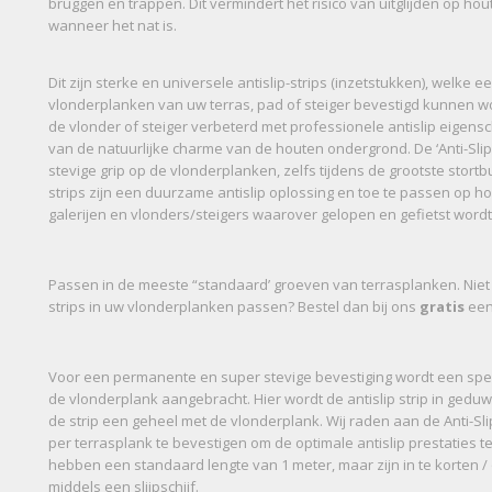
bruggen en trappen. Dit vermindert het risico van uitglijden op ho
wanneer het nat is.
Dit zijn sterke en universele antislip-strips (inzetstukken), welke 
vlonderplanken van uw terras, pad of steiger bevestigd kunnen 
de vlonder of steiger verbeterd met professionele antislip eige
van de natuurlijke charme van de houten ondergrond. De ‘Anti-Slip
stevige grip op de vlonderplanken, zelfs tijdens de grootste stortbu
strips zijn een duurzame antislip oplossing en toe te passen op ho
galerijen en vlonders/steigers waarover gelopen en gefietst wordt
Passen in de meeste “standaard’ groeven van terrasplanken. Niet z
strips in uw vlonderplanken passen? Bestel dan bij ons
gratis
een
Voor een permanente en super stevige bevestiging wordt een speci
de vlonderplank aangebracht. Hier wordt de antislip strip in geduw
de strip een geheel met de vlonderplank. Wij raden aan de Anti-Sli
per terrasplank te bevestigen om de optimale antislip prestaties te
hebben een standaard lengte van 1 meter, maar zijn in te korten 
middels een slijpschijf.