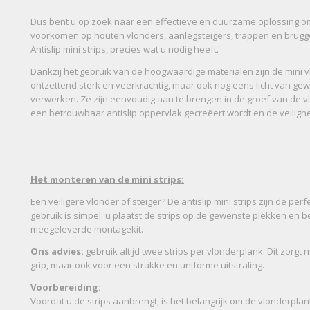
Dus bent u op zoek naar een effectieve en duurzame oplossing om 
voorkomen op houten vlonders, aanlegsteigers, trappen en brugg
Antislip mini strips, precies wat u nodig heeft.
Dankzij het gebruik van de hoogwaardige materialen zijn de mini vl
ontzettend sterk en veerkrachtig, maar ook nog eens licht van gew
verwerken. Ze zijn eenvoudig aan te brengen in de groef van de
een betrouwbaar antislip oppervlak gecreëert wordt en de veilighei
Het monteren van de mini strips:
Een veiligere vlonder of steiger? De antislip mini strips zijn de per
gebruik is simpel: u plaatst de strips op de gewenste plekken en b
meegeleverde montagekit.
Ons advies:
gebruik altijd twee strips per vlonderplank. Dit zorgt 
grip, maar ook voor een strakke en uniforme uitstraling.
Voorbereiding:
Voordat u de strips aanbrengt, is het belangrijk om de vlonderpla