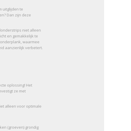
uitglijden te
en? Dan zijn deze
onderstrips niet alleen
icht en gemakkelijk te
 vlonderplank, waarmee
d aanzienlijk verbetert.
fecte oplossing! Het
evestigt ze met
niet alleen voor optimale
nken (groeven) grondig