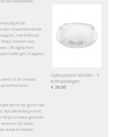
uten terrasplanken
eenvoudig in de
worden. Daarmee wordt
nschappen, met behoud
 Strips’ bieden een
ien. Ultragrip mini-
uten hellingen, trappen,
.
Opbouwspot Vlonder - 4
eker of de antislip
lichtopeningen
 proefmonster!
€ 26,00
ale lijm in de groef van
d. Na uitharding vormt
p Strips in twee groeven
 leveren. De strips
/ op maat te maken