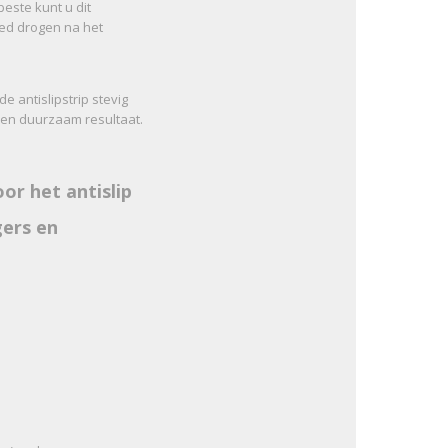
beste kunt u dit
oed drogen na het
 antislipstrip stevig
 en duurzaam resultaat.
oor het antislip
gers en