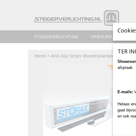
Cookie
STEIGERVERLICHTING
OPBOUWSPOTS
TER IN
Home
>
Anti-Slip Strips Vlonderplanken
>
Anti-Sli
Showroo
afspraak.
NIEUW!
E-mails:
Helaas erv
gaat bijvo
en ook rea