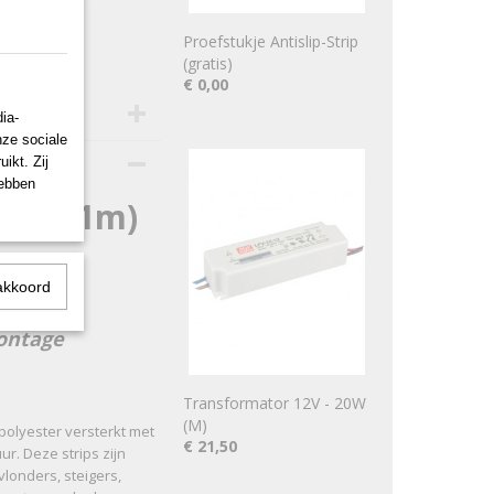
Proefstukje Antislip-Strip
(gratis)
€ 0,00
ia-
nze sociale
ikt. Zij
hebben
 28 x 1m)
akkoord
montage
Transformator 12V - 20W
(M)
t polyester versterkt met
€ 21,50
ur. Deze strips zijn
londers, steigers,