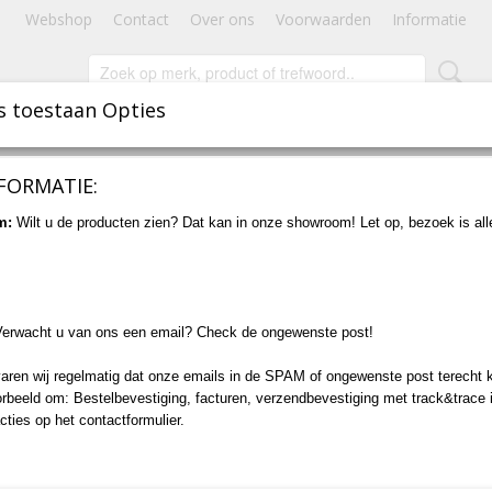
Webshop
Contact
Over ons
Voorwaarden
Informatie
s toestaan Opties
INBOUWSPOTS
STAANDE VERLICHTING
ACCESSOIRES
FORMATIE:
p Strips (DIY pakket 28 x 1m)
m:
Wilt u de producten zien? Dat kan in onze showroom! Let op, bezoek is al
Anti-Slip Strips (DIY pakk
1m)
Verwacht u van ons een email? Check de ongewenste post!
€ 199,00
(inclusief btw 21%)
aren wij regelmatig dat onze emails in de SPAM of ongewenste post terecht 
Levertijd 1 tot 3 werkdagen
orbeeld om: Bestelbevestiging, facturen, verzendbevestiging met track&trace 
cties op het contactformulier.
Aantal