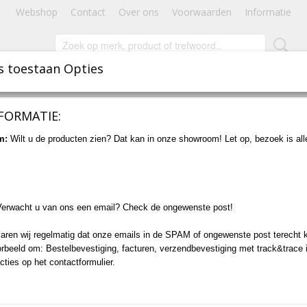
Webshop
Contact
Over ons
Voorwaarden
Informatie
s toestaan Opties
INBOUWSPOTS
STAANDE VERLICHTING
ACCESSOIRES
FORMATIE:
 - Hoog
m:
Wilt u de producten zien? Dat kan in onze showroom! Let op, bezoek is al
Steigerlamp 8 - RVS - Ho
V
€ 189,00
(inclusief btw 21%)
Verwacht u van ons een email? Check de ongewenste post!
Levertijd 2 tot 4 Werkdagen
aren wij regelmatig dat onze emails in de SPAM of ongewenste post terecht 
12v - of - 230v uitvoering
Aantal
orbeeld om: Bestelbevestiging, facturen, verzendbevestiging met track&trace 
cties op het contactformulier.
IN WINKELWAGEN