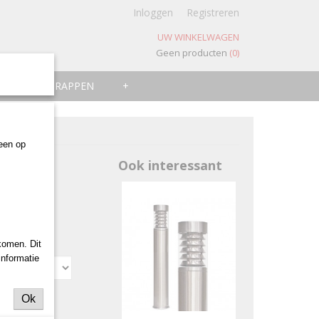
Inloggen
Registreren
UW WINKELWAGEN
Geen producten
(0)
ZWEMTRAPPEN
+
leen op
og
Ook interessant
komen. Dit
informatie
Ok