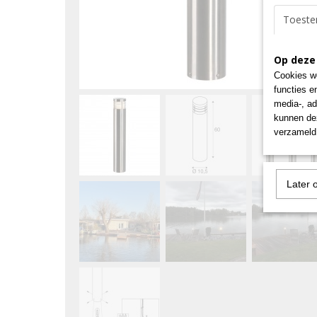
Toest
Op deze
Cookies wo
functies e
media-, ad
kunnen dez
verzameld 
Later 