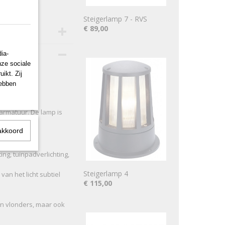
Steigerlamp 7 - RVS
€ 89,00
ia-
nze sociale
ikt. Zij
hebben
rmatuur. De lamp is
akkoord
ing, tuinpadverlichting,
Steigerlamp 4
van het licht subtiel
€ 115,00
 en vlonders, maar ook