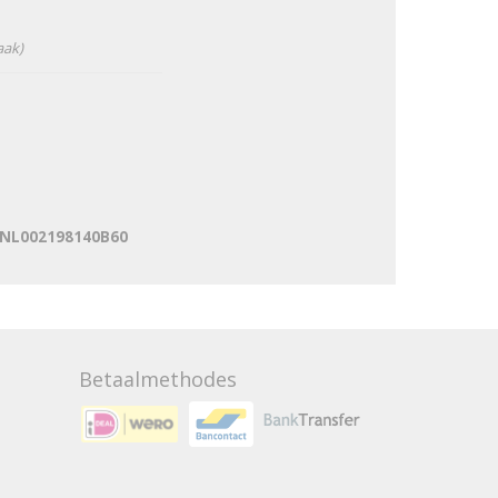
aak)
: NL002198140B60
Betaalmethodes