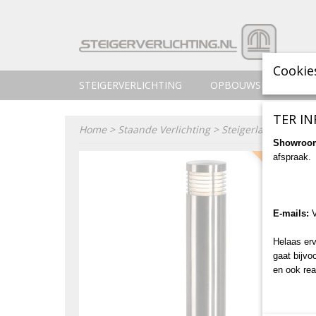
Cookie
STEIGERVERLICHTING
OPBOUWSPOTS
TER IN
Home
>
Staande Verlichting
>
Steigerlamp 8 - RVS
Showroo
afspraak.
230V of 12
E-mails:
Helaas erv
gaat bijvo
en ook rea