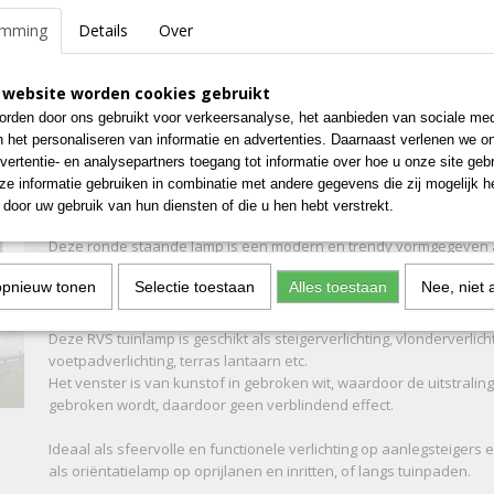
emming
Details
Over
Specificaties
 website worden cookies gebruikt
Bruto gewicht
2,30 Kg
Omschrijving
rden door ons gebruikt voor verkeersanalyse, het aanbieden van sociale med
Afmetingen (l,b,h)
10,50 x 10,50 x 60 cm
n het personaliseren van informatie en advertenties. Daarnaast verlenen we o
Steigerlamp 8 - RVS - Hoog
vertentie- en analysepartners toegang tot informatie over hoe u onze site gebru
e informatie gebruiken in combinatie met andere gegevens die zij mogelijk 
door uw gebruik van hun diensten of die u hen hebt verstrekt.
Deze ronde staande lamp is een modern en trendy vormgegeven a
vervaardigd van een RVS304, geborsteld.
opnieuw tonen
Selectie toestaan
Alles toestaan
Nee, niet 
60cm hoog. 10,5cm diameter.
Deze RVS tuinlamp is geschikt als steigerverlichting, vlonderverlicht
voetpadverlichting, terras lantaarn etc.
Het venster is van kunstof in gebroken wit, waardoor de uitstraling 
gebroken wordt, daardoor geen verblindend effect.
Ideaal als sfeervolle en functionele verlichting op aanlegsteigers
als oriëntatielamp op oprijlanen en inritten, of langs tuinpaden.