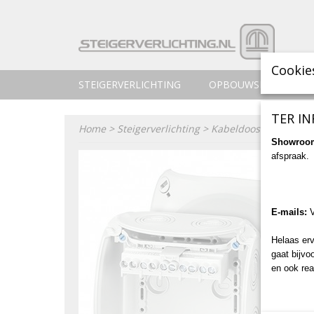
Cookie
STEIGERVERLICHTING
OPBOUWSPOTS
TER IN
Home
>
Steigerverlichting
>
Kabeldoos voor trans
Showroo
afspraak.
E-mails:
Helaas erv
gaat bijvo
en ook rea