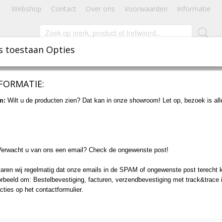
Webshop
Contact
Over ons
Voorwaarden
Informatie
s toestaan Opties
INBOUWSPOTS
STAANDE VERLICHTING
ACCESSOIRES
FORMATIE:
formator (M)
m:
Wilt u de producten zien? Dat kan in onze showroom! Let op, bezoek is al
Kabeldoos voor transfo
(M)
Verwacht u van ons een email? Check de ongewenste post!
€ 23,50
(inclusief btw 21%)
aren wij regelmatig dat onze emails in de SPAM of ongewenste post terecht 
Levertijd 1 tot 3 Werkdagen
orbeeld om: Bestelbevestiging, facturen, verzendbevestiging met track&trace 
cties op het contactformulier.
Aantal