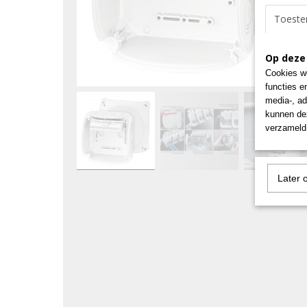
Toest
Op deze
Cookies wo
functies e
media-, ad
kunnen dez
verzameld 
Later 