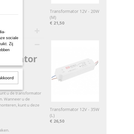
Transformator 12V - 20W
(M)
€ 21,50
ia-
nze sociale
ikt. Zij
hebben
formator
akkoord
unt u de transformator
en. Wanneer u de
 monteren, kunt u deze
Transformator 12V - 35W
(L)
€ 26,50
uiken.