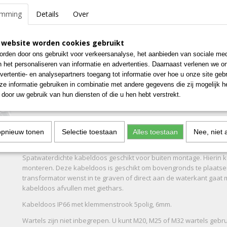
emming
Details
Over
IN WINKELWAGEN
 website worden cookies gebruikt
Specificaties
rden door ons gebruikt voor verkeersanalyse, het aanbieden van sociale med
n het personaliseren van informatie en advertenties. Daarnaast verlenen we o
Netto gewicht
0,25 Kg
Omschrijving
vertentie- en analysepartners toegang tot informatie over hoe u onze site gebru
Afmetingen (l,b,h)
14 x 12 x 7 cm
e informatie gebruiken in combinatie met andere gegevens die zij mogelijk 
Kabeldoos IP66, voor trans
door uw gebruik van hun diensten of die u hen hebt verstrekt.
(M).
opnieuw tonen
Selectie toestaan
Alles toestaan
Nee, niet 
Spatwaterdichte kabeldoos geschikt voor buiten montage. Hierin k
monteren. Deze kabeldoos is geschikt om bovengronds te plaats
transformator wenst in te graven of direct aan de waterkant gaat
kabeldoos afvullen met giethars.
Kabeldoos IP66 met klemmenstrook 5polig, 6mm.
Wartels zijn niet inbegrepen. U kunt M20, M25 of M32 wartels gebr