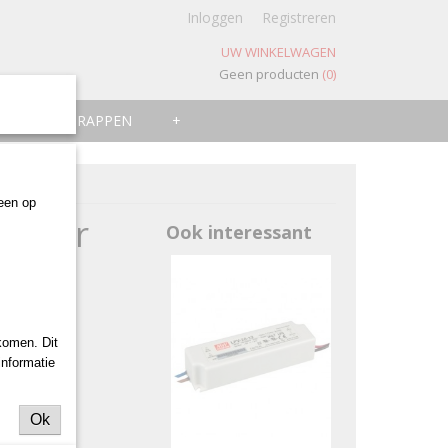
Inloggen
Registreren
UW WINKELWAGEN
Geen producten
(0)
ZWEMTRAPPEN
+
leen op
rmator
Ook interessant
komen. Dit
informatie
Ok