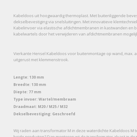
Kabeldoos uit hoogwaardig thermoplast. Met buitenliggende beve
dekselbevestiging via snelsluitingen. Met innovatieve klemtechniek 
Kabelinvoer via elastische afdichtmembranen in kastwanden en b
kabelwartels door het verwijderen van afdichtmembranen mogelij
Vierkante Hensel Kabeldoos voor buitenmontage op wand, max. 
uitgerust met klemmenstrook.
Lengte: 130 mm
Breedte: 130 mm
Diepte: 77 mm
Type invoer: Wartel/membraam
Draadmaat: M20 / M25 / M32
Dekselbevestiging: Geschroefd
Wij raden aan transformator M in deze waterdichte Kabeldoos M te
beide producten? Dan monteren wij de transformator alvast in dez