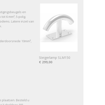
stigingsbeugels en
tot 6 mm², 5-polig.
odems. Latere inzet van
k.
aderdoorsnede 10mm²,
Steigerlamp SLM150
€ 299,00
 plaatsen. Besteld u
e kabeldoos (M).