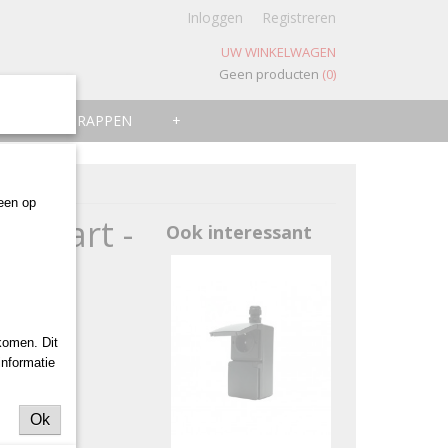
Inloggen
Registreren
UW WINKELWAGEN
Geen producten
(0)
ZWEMTRAPPEN
+
leen op
 Zwart -
Ook interessant
komen. Dit
informatie
Ok