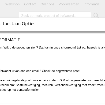
Webshop
Contact
Over ons
Voorwaarden
Informatie
s toestaan Opties
INBOUWSPOTS
STAANDE VERLICHTING
ACCESSOIRES
FORMATIE:
art - Horizontaal
m:
Wilt u de producten zien? Dat kan in onze showroom! Let op, bezoek is al
Wandcontactdoos (WCD) -
AD!
Horizontaal
Verwacht u van ons een email? Check de ongewenste post!
€ 28,50
(inclusief btw 21%)
aren wij regelmatig dat onze emails in de SPAM of ongewenste post terecht 
Levertijd 1 tot 2 Werkdagen
orbeeld om: Bestelbevestiging, facturen, verzendbevestiging met track&trace 
cties op het contactformulier.
Aantal