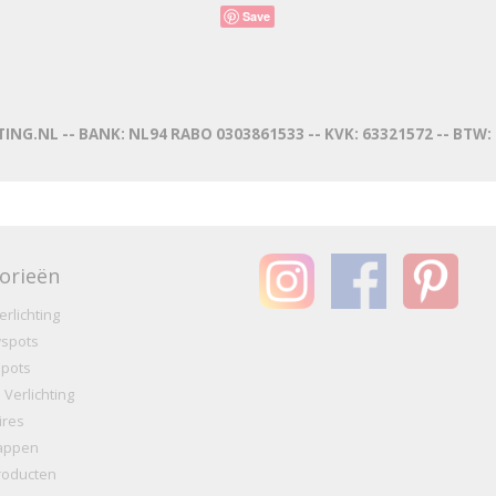
Save
ING.NL -- BANK: NL94 RABO 0303861533 -- KVK: 63321572 -- BTW
orieën
erlichting
spots
pots
Verlichting
ires
appen
oducten