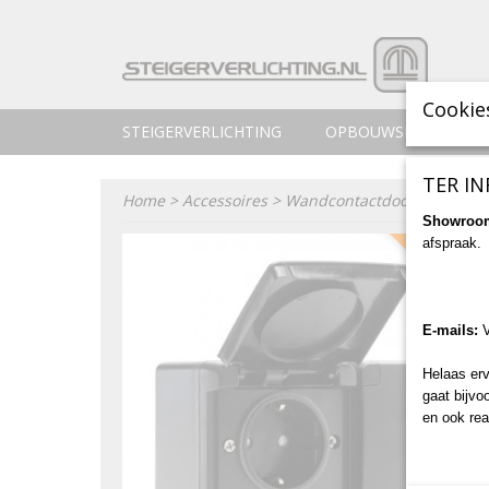
Cookie
STEIGERVERLICHTING
OPBOUWSPOTS
TER IN
Home
>
Accessoires
>
Wandcontactdoos (WCD) - Zw
Showroo
afspraak.
OP VOORRA
E-mails:
Helaas erv
gaat bijvo
en ook rea