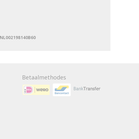
: NL002198140B60
Betaalmethodes