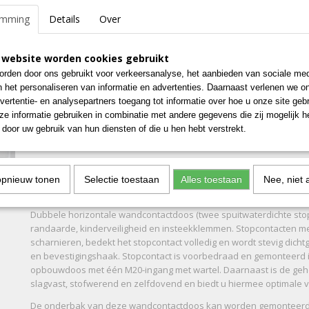
emming
Details
Over
IN WINKELWAGEN
 website worden cookies gebruikt
Specificaties
rden door ons gebruikt voor verkeersanalyse, het aanbieden van sociale med
n het personaliseren van informatie en advertenties. Daarnaast verlenen we o
Bruto gewicht
0,50 Kg
Omschrijving
vertentie- en analysepartners toegang tot informatie over hoe u onze site gebru
Afmetingen (l,b,h)
14,50 x 7,30 x 6,20 cm
e informatie gebruiken in combinatie met andere gegevens die zij mogelijk 
Wandcontactdoos (WCD) - Z
door uw gebruik van hun diensten of die u hen hebt verstrekt.
Horizontaal
opnieuw tonen
Selectie toestaan
Alles toestaan
Nee, niet 
Dubbele horizontale wandcontactdoos (twee spuitwaterdichte sto
randaarde, kinderveiligheid en insteekklemmen. Stopcontacten 
scharnieren, bedekt het stopcontact volledig en wordt stevig dic
en bevestigingshaak. Stopcontact is voorbedraad en gemonteerd 
opbouwdoos met één M20-ingang met wartel. Daarnaast is de ge
slagvast, stofwerend en zelfdovend en biedt u hiermee optimale ve
De onderbak van deze wandcontactdoos kan worden gemonteerd 