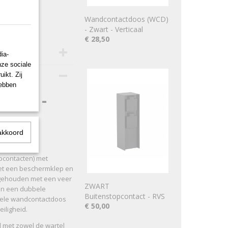
Wandcontactdoos (WCD)
- Zwart - Verticaal
€ 28,50
ia-
nze sociale
ikt. Zij
hebben
wart -
akkoord
pcontacten) met
met een beschermklep en
htgehouden met een veer
ZWART
in een dubbele
Buitenstopcontact - RVS
hele wandcontactdoos
€ 50,00
iligheid.
met zowel de wartel