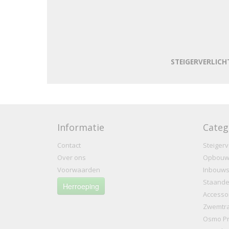
STEIGERVERLICHT
Informatie
Categ
Contact
Steigerv
Over ons
Opbouw
Voorwaarden
Inbouws
Staande 
Herroeping
Accesso
Zwemtr
Osmo Pr