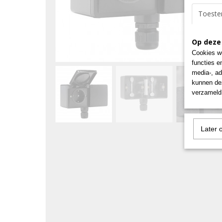
Toest
Op deze
Cookies wo
functies e
media-, ad
kunnen dez
verzameld 
Later 