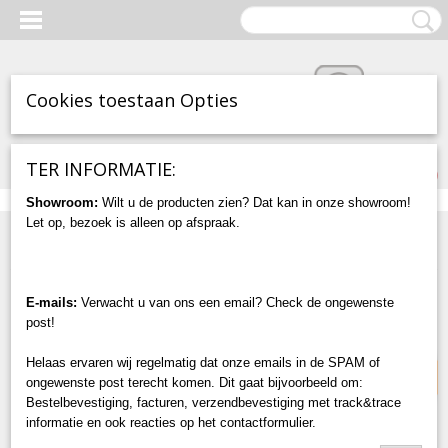
Cookies toestaan Opties
Inloggen
Registreren
UW WINKELWAGEN
TER INFORMATIE:
Geen producten
(0)
Showroom:
Wilt u de producten zien? Dat kan in onze showroom!
Let op, bezoek is alleen op afspraak.
Home
>
Accessoires
>
Wandcontactdoos (WCD) - Zwart -
Verticaal
OP VOORRAAD!
E-mails:
Verwacht u van ons een email? Check de ongewenste
post!
Helaas ervaren wij regelmatig dat onze emails in de SPAM of
ongewenste post terecht komen. Dit gaat bijvoorbeeld om:
Bestelbevestiging, facturen, verzendbevestiging met track&trace
informatie en ook reacties op het contactformulier.