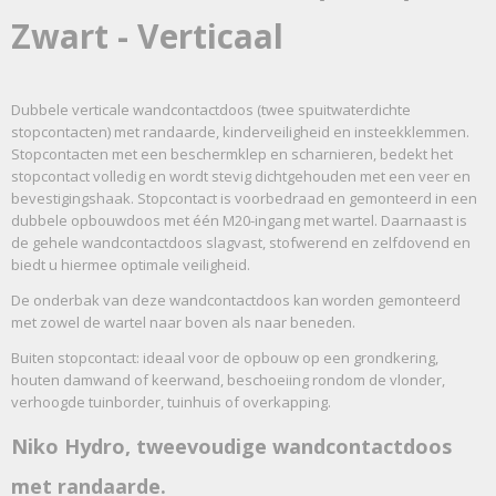
Zwart - Verticaal
Dubbele verticale wandcontactdoos (twee spuitwaterdichte
stopcontacten) met randaarde, kinderveiligheid en insteekklemmen.
Stopcontacten met een beschermklep en scharnieren, bedekt het
stopcontact volledig en wordt stevig dichtgehouden met een veer en
bevestigingshaak. Stopcontact is voorbedraad en gemonteerd in een
dubbele opbouwdoos met één M20-ingang met wartel. Daarnaast is
de gehele wandcontactdoos slagvast, stofwerend en zelfdovend en
biedt u hiermee optimale veiligheid.
De onderbak van deze wandcontactdoos kan worden gemonteerd
met zowel de wartel naar boven als naar beneden.
Buiten stopcontact: ideaal voor de opbouw op een grondkering,
houten damwand of keerwand, beschoeiing rondom de vlonder,
verhoogde tuinborder, tuinhuis of overkapping.
Niko Hydro, tweevoudige wandcontactdoos
met randaarde.