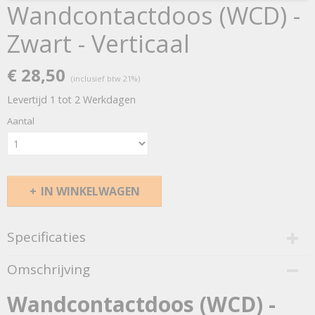
Wandcontactdoos (WCD) -
Zwart - Verticaal
€ 28,50
(inclusief btw 21%)
Levertijd 1 tot 2 Werkdagen
Aantal
IN WINKELWAGEN
Specificaties
Bruto gewicht
Omschrijving
0,50 Kg
Afmetingen (l,b,h)
Wandcontactdoos (WCD) -
6,20 x 7,30 x 14,50 cm