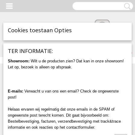
Cookies toestaan Opties
Inloggen
Registreren
UW WINKELWAGEN
TER INFORMATIE:
Geen producten
(0)
Showroom:
Wilt u de producten zien? Dat kan in onze showroom!
Let op, bezoek is alleen op afspraak.
Home
>
Steigerverlichting
>
RVS Bevestiging - Set van 4
E-mails:
Verwacht u van ons een email? Check de ongewenste
post!
Helaas ervaren wij regelmatig dat onze emails in de SPAM of
ongewenste post terecht komen. Dit gaat bijvoorbeeld om:
Bestelbevestiging, facturen, verzendbevestiging met track&trace
informatie en ook reacties op het contactformulier.