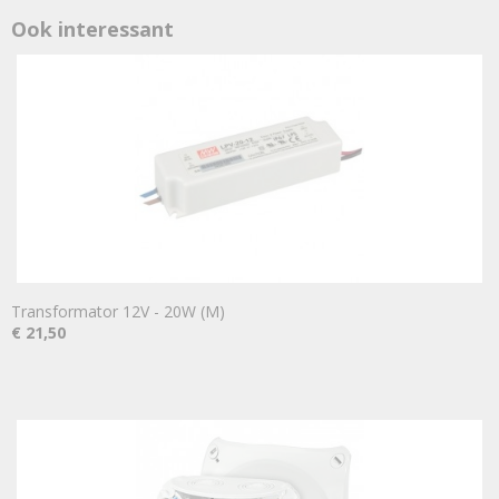
Ook interessant
Transformator 12V - 20W (M)
€ 21,50