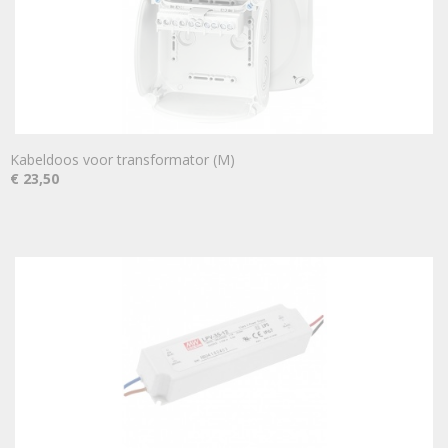
Kabeldoos voor transformator (M)
€ 23,50